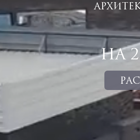
АРХИТЕ
НА 
РА