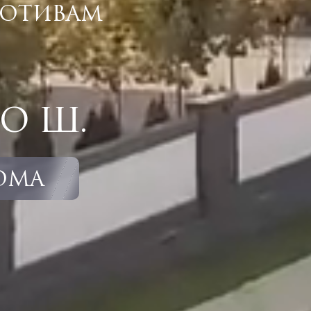
ОТИВАМ
О Ш.
ОМА