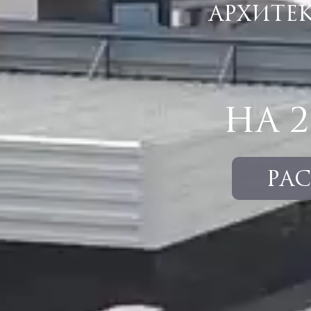
АРХИТЕ
НА 
РА