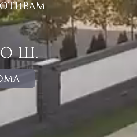
ОТИВАМ
О Ш.
ОМА